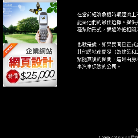
在當前經濟危機時期經濟上
能是他們的最佳選擇。提供
種幫助形式，通過降低相關
也就是說，如果民間已正式
其他房地產開發（為建築和
緊隨其後的倒閉，這是由房
事汽車保險的公司。
|
CopyRight © 2