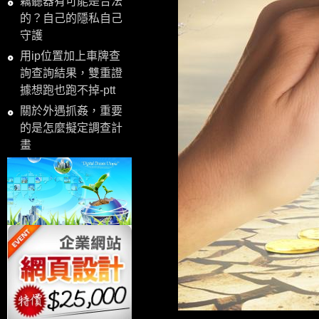
竊聽器有可能是合法
的？自己的隱私自己
守護
用ip位置加上車牌查
詢查詢結果，雙重證
據想跑也跑不掉-ptt
關於外遇抓姦，重要
的是怎麼擬定調查計
畫