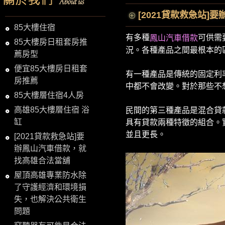
[2021貸款救急站
85大樓住宿
有多種
可供需
鳳山汽車借款
85大樓房日租套房推
況。各種產品之間最根本的
薦房型
便宜85大樓房日租套
有一種產品是傳統的固定利
房推薦
中都不會改變。對於那些不
85大樓層住宿4人房
高雄85大樓層住宿 浴
民間的第三種產品是混合貸
缸
具有貸款兩種特徵的組合。
並且更長。
[2021貸款救急站]要
辦鳳山汽車借款，就
找高雄合法當舖
屋頂高雄專業防水除
了守護經濟和環境損
失，也解決公共衛生
問題