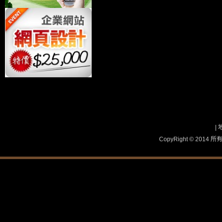
|
CopyRight © 2