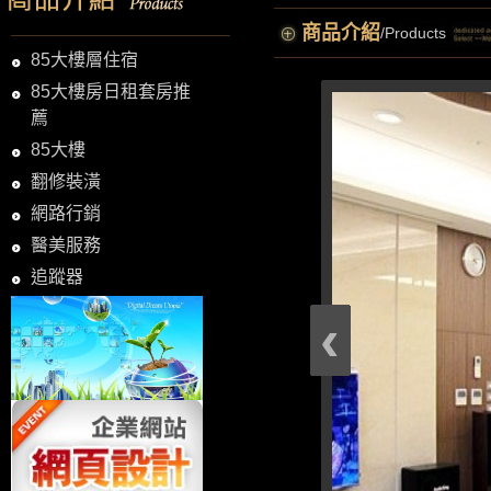
商品介紹
/Products
85大樓層住宿
85大樓房日租套房推
薦
85大樓
翻修裝潢
網路行銷
醫美服務
追蹤器
‹