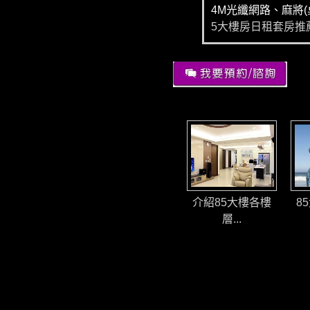
4M光纖網路、麻將(
5大樓房日租套房推
介紹85大樓各樓
8
層...