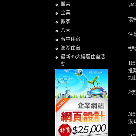
醫美
通
企業
環
搬家
八大
注
台中住宿
澎湖住宿
*
最新85大樓層住宿活
1
動
推
如
2
3
沒