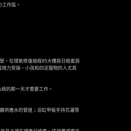
'D工作區。
軟管，在環氧修復過程
85大樓房日租套房
或視力受損，小孩和四足寵物的人尤其
新系統的那一天才需要工作。
噴霧供應水的管道；浴缸甲板手持花灑等