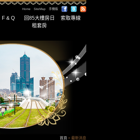
Home
SiteMap
手機板
F & Q
回85大樓房日
索取專線
租套房
首頁
> 最新消息