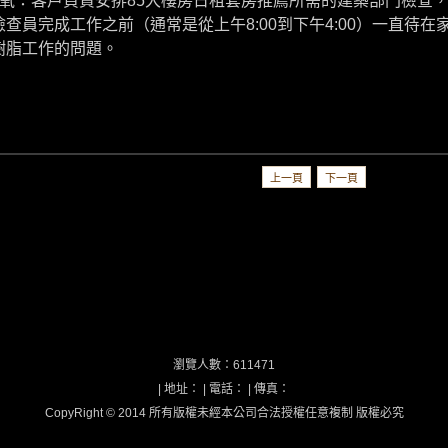
環氧：客戶負責安排85大樓房日租套房推薦所需的建築部門檢查
檢查員完成工作之前（通常是從上午8:00到下午4:00）一直待
樹脂工作的問題。
上一頁
下一頁
瀏覽人數：611471
| 地址： | 電話： | 傳真：
CopyRight © 2014 所有版權未經本公司合法授權任意複制 版權必究