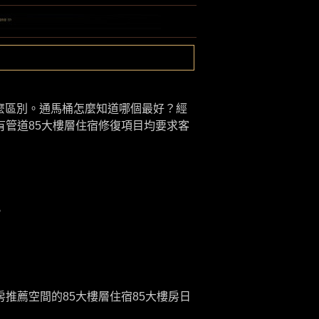
麼區別。通馬桶怎麼知道哪個最好？經
有管道
85大樓層住宿
修復項目均要求客
。
房推薦空間的85大樓層住宿
85大樓房日