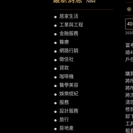
居家生活
4
工業與工程
金融服務
2020
醫療
當
網路行銷
過
徵信社
戶
貸款
購
咖啡機
將
醫學美容
將
娛樂經紀
將
服務
清
修
設計服務
卸
旅行
工
房地產
租