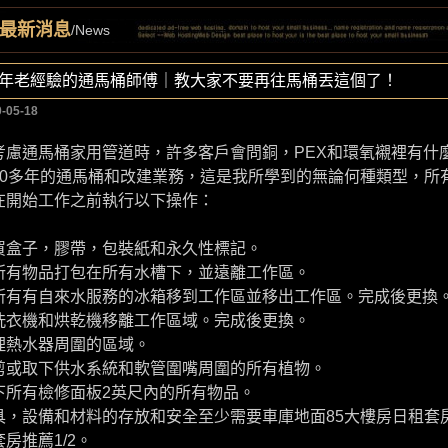
最新消息
/News
0年老經驗的通馬桶師傅｜教大家不要再往馬桶丟這個了！
-05-18
考慮通馬桶家用管道時，許多客戶會問銅，PEX和環氧襯裡有什
40多年的通馬桶和改建業務，這是我所學到的無論何種類型，所
在開始工作之前執行以下操作：
買盒子，膠帶，包裝紙和永久性標記。
所有物品打包在所有水槽下，並遠離工作區。
所有有自來水服務的冰箱移到工作區並移出工作區。完成後更換
洗衣機和烘乾機移離工作區域。完成後更換。
理熱水器周圍的區域。
剪或取下供水系統和軟管圍嘴周圍的所有植物。
下所有檢修面板2英尺內的所有物品。
具，設備和材料的存放和安全至少需要車庫地面85大樓房日租套
套房推薦
1/2。