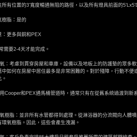
往所有位置的3'寬度暢通無阻的路徑，以及所有燈具前面的5'Lx5
氧樹脂：是的
意：更多與銅和PEX
通常需要2-4天才能完成。
環氧：考慮到貫穿房屋和車庫，設備以及地板上的防護墊的眾多
薦
中如何在房屋中居住最多是非常困難的。對於殘障，行動不便
此。
使用Cooper和PEX通馬桶管道時，通常只有在從舊系統過渡到
環氧樹脂：並非所有水管都得到處理。從淋浴器的分流閥向人體
有環氧樹脂。因此，這些會產生洩漏。