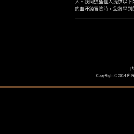
人。我向這些個人提供以下
的血汗錢冒險時，您將學到
|
CopyRight © 2