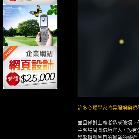
許多心理學家將昊陽娛樂視
並且僅對上癮者造成破壞。
主客場周圍環境宜人，設有
脫繁瑣和無目的職業的逃避