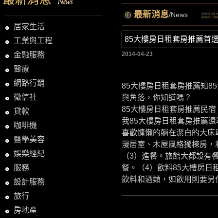
最新消息
/News
居家生活
85大樓房日租套房推薦首
工業與工程
金融服務
2014-04-23
醫療
網路行銷
85大樓房日租套房推薦知8
徵信社
與角落，你知道嗎？
85大樓房日租套房推薦民
貸款
我
85大樓房日租套房推薦
還
咖啡機
喜歡慵懶的躺在潔白的大床
醫學美容
漫居室、木屋風格獨棟房，
娛樂經紀
（3）進餐。旅館大都設有
服務
餐。（4）飲料
85大樓房日
飲料和酒類，如飲用則要另
設計服務
旅行
房地產