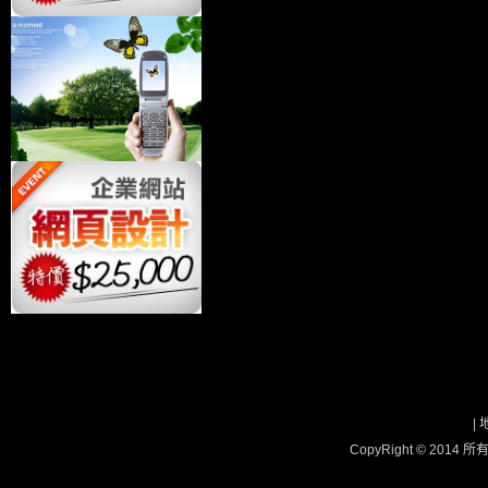
|
CopyRight © 2